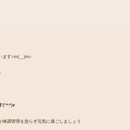
す<m(__)m>
>
^^)v
が体調管理を怠らず元気に過ごしましょう