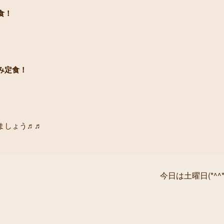
食！
み定食！
ましょう♬♬
今日は土曜日(*^^*