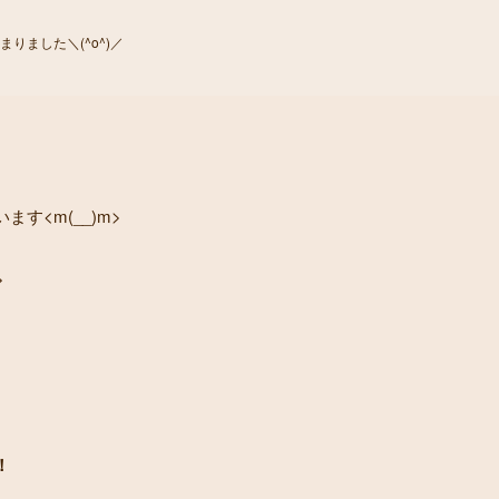
りました＼(^o^)／
す<m(__)m>
>
！