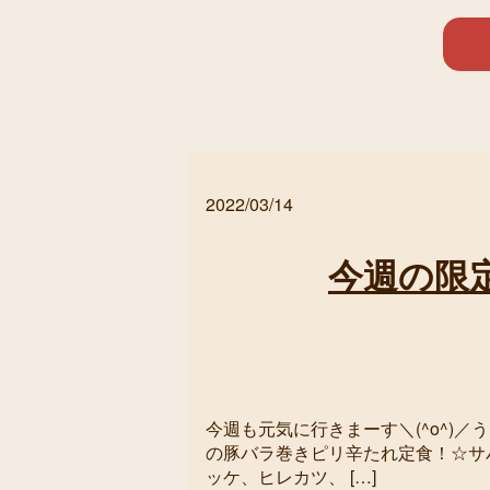
2022/03/14
今週の限
今週も元気に行きまーす＼(^o^)／
の豚バラ巻きピリ辛たれ定食！☆サ
ッケ、ヒレカツ、 […]