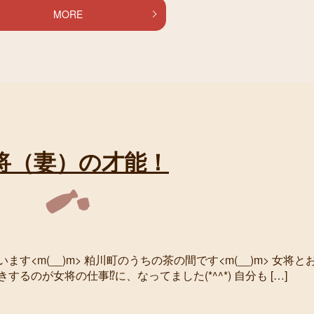
MORE
将（妻）の才能！
<m(__)m> 粕川町のうちの茶の間です<m(__)m> 女将と
のが女将の仕事⁉に、なってました(*^^*) 自分も […]