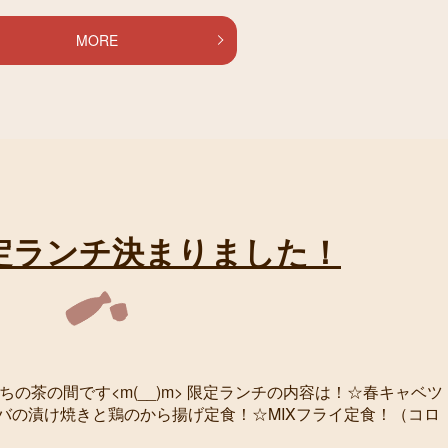
MORE
定ランチ決まりました！
うちの茶の間です<m(__)m> 限定ランチの内容は！☆春キャベツ
バの漬け焼きと鶏のから揚げ定食！☆MIXフライ定食！（コロ