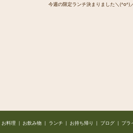
今週の限定ランチ決まりました＼(^o^)
お料理
お飲み物
ランチ
お持ち帰り
ブログ
プラ