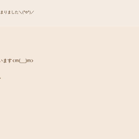
りました＼(^o^)／
す<m(__)m>
>