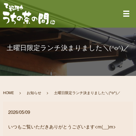
メ
土曜日限定ランチ決まりました＼(^o^)／
HOME
お知らせ
土曜日限定ランチ決まりました＼(^o^)／
2026/05/09
いつもご覧いただきありがとうございます<m(__)m>