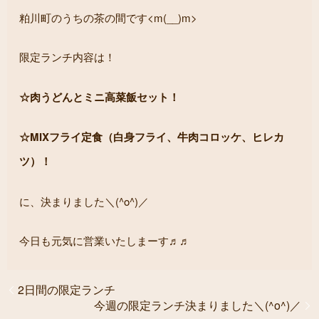
粕川町のうちの茶の間です<m(__)m>
限定ランチ内容は！
☆肉うどんとミニ高菜飯セット！
☆MIXフライ定食（白身フライ、牛肉コロッケ、ヒレカ
ツ）！
に、決まりました＼(^o^)／
今日も元気に営業いたしまーす♬♬
2日間の限定ランチ
今週の限定ランチ決まりました＼(^o^)／