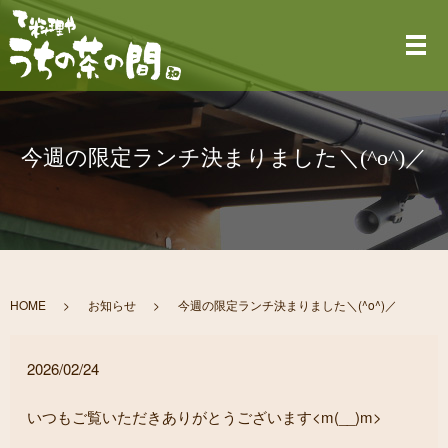
メ
今週の限定ランチ決まりました＼(^o^)／
HOME
お知らせ
今週の限定ランチ決まりました＼(^o^)／
2026/02/24
いつもご覧いただきありがとうございます<m(__)m>