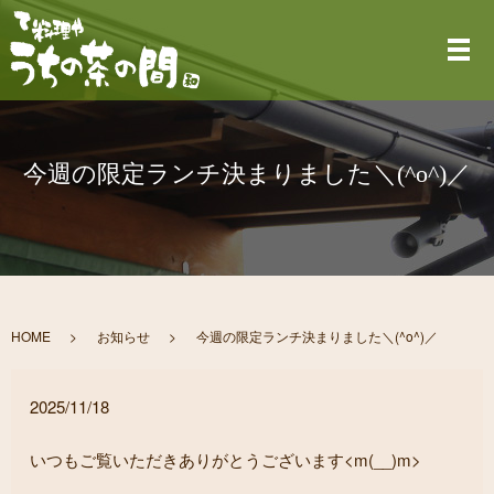
メ
今週の限定ランチ決まりました＼(^o^)／
HOME
お知らせ
今週の限定ランチ決まりました＼(^o^)／
2025/11/18
いつもご覧いただきありがとうございます<m(__)m>