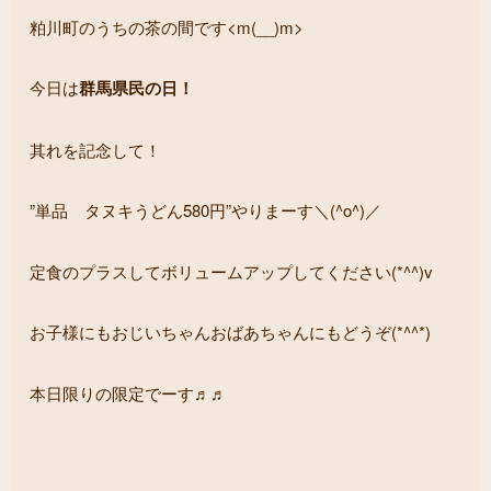
粕川町のうちの茶の間です<m(__)m>
今日は
群馬県民の日！
其れを記念して！
”単品 タヌキうどん580円”やりまーす＼(^o^)／
定食のプラスしてボリュームアップしてください(*^^)v
お子様にもおじいちゃんおばあちゃんにもどうぞ(*^^*)
本日限りの限定でーす♬♬