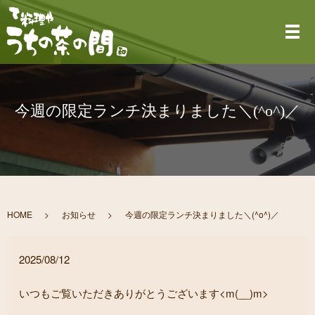
メ
今週の限定ランチ決まりました＼(^o^)／
HOME
お知らせ
今週の限定ランチ決まりました＼(^o^)／
2025/08/12
いつもご覧いただきありがとうございます<m(__)m>