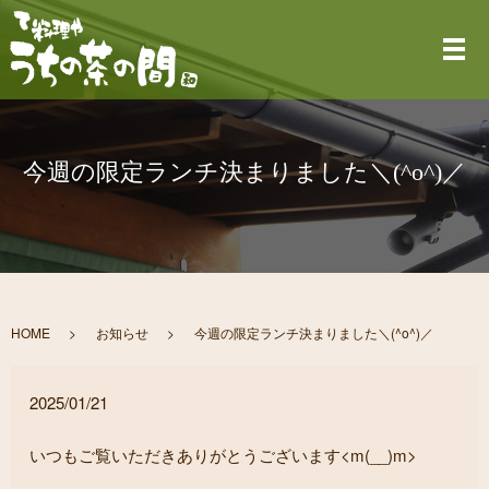
メ
今週の限定ランチ決まりました＼(^o^)／
HOME
お知らせ
今週の限定ランチ決まりました＼(^o^)／
2025/01/21
いつもご覧いただきありがとうございます<m(__)m>