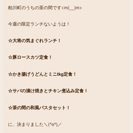
粕川町のうちの茶の間です<m(__)m>
今週の限定ランチないようは！
☆大将の気まぐれランチ！
☆豚ロースカツ定食！
☆かき揚げうどんとミニtkg定食！
☆サバの漬け焼きとチキン煮込み定食！
☆茶の間の和風パスタセット！
に、決まりました＼(^o^)／