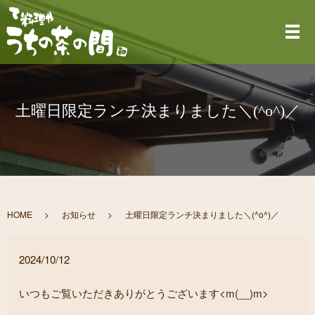
メ
土曜日限定ランチ決まりました＼(^o^)／
HOME
お知らせ
土曜日限定ランチ決まりました＼(^o^)／
2024/10/12
いつもご覧いただきありがとうございます<m(__)m>