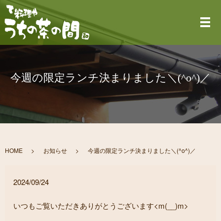
メ
今週の限定ランチ決まりました＼(^o^)／
HOME
お知らせ
今週の限定ランチ決まりました＼(^o^)／
2024/09/24
いつもご覧いただきありがとうございます<m(__)m>