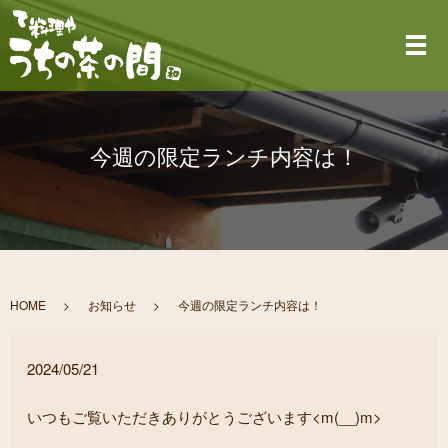
メ
今週の限定ランチ内容は！
HOME
お知らせ
今週の限定ランチ内容は！
2024/05/21
いつもご覧いただきありがとうございます<m(__)m>