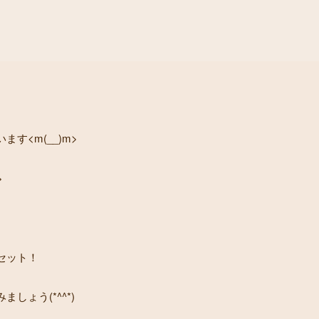
す<m(__)m>
>
セット！
しょう(*^^*)