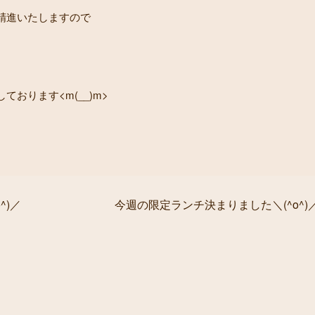
精進いたしますので
おります<m(__)m>
^)／
今週の限定ランチ決まりました＼(^o^)