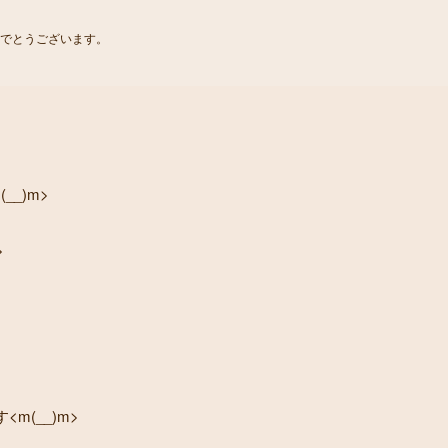
でとうございます。
_)m>
>
m(__)m>